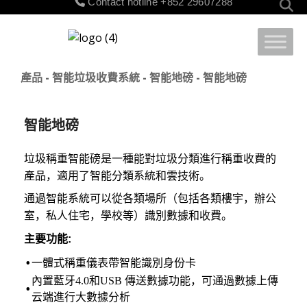
Contact hotline
+852 29607288
for:
產品
-
智能垃圾收費系統
-
智能地磅
- 智能地磅
智能地磅
垃圾稱重智能磅是一種能對垃圾分類進行稱重收費的
產品，適用了智能分類系統和雲技術。
通過智能系統可以從各類場所（包括各類樓宇，辦公
室，私人住宅，學校等）識別數據和收費。
主要功能:
•
一體式稱重儀表帶智能識別身份卡
內置藍牙4.0和USB 傳送數據功能，可通過數據上傳
•
云端進行大數據分析