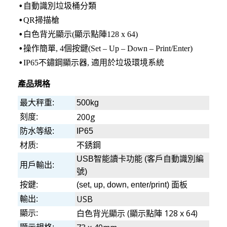
•
自動識別垃圾桶分類
•
QR掃描槍
•
白色背光顯示(顯示點陣128 x 64)
•
操作簡單, 4個按鍵(Set – Up – Down – Print/Enter)
•
IP65不鏽鋼顯示器, 適用於垃圾環境系統
產品規格
最大秤重
:
500kg
200g
刻度:
防水等級:
IP65
材质:
不銹鋼
USB智能讀卡功能 (客戶自動識別編
用戶輸出:
號)
按鍵:
(set, up, down, enter/print) 面板
USB
輸出:
白色背光顯示 (顯示點陣 128 x 64)
顯示: