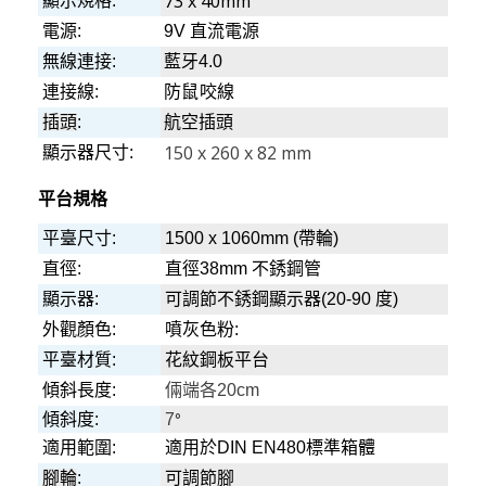
73 x 40mm
顯示規格:
電源:
9V 直流電源
無線連接:
藍牙4.0
連接線:
防鼠咬線
插頭
:
航空插頭
150 x 260 x 82 mm
顯示器尺寸:
平台規格
平臺尺寸:
1500 x 1060mm (帶輪)
直徑:
直徑38mm 不銹鋼管
顯示器:
可調節不銹鋼顯示器(20-90 度)
外觀顏色:
噴灰色粉:
平臺材質:
花紋鋼板平台
傾斜長度:
倆端各20cm
°
傾斜度:
7
適用範圍
:
適用於DIN EN480標準箱體
腳輪
:
可調節腳