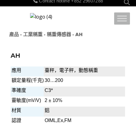
Contact hotline
+852 29607288
for:
產品
-
工業稱重
-
稱重傳感器
- AH
AH
應用
臺秤，電子秤，動態稱重
額定量程
(
千克
)
30…200
準確度
C3*
靈敏度
(mV/V)
2 ± 10%
材質
鋁
認證
OIML,Ex,FM