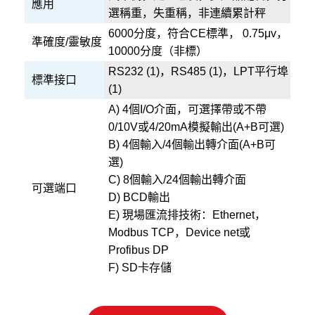
應用
選稱重，失重稱，非連續累計秤
6000分度，符合CE標準， 0.75μv，
準確度/靈敏度
10000分度（非標）
RS232 (1)，RS485 (1)，LPT平行埠
標準接口
(1)
A) 4個I/O介面，可選擇帶或不帶
0/10V或4/20mA模擬輸出(A+B可選)
B) 4個輸入/4個輸出轉介面(A+B可
選)
C) 8個輸入/24個輸出轉介面
可選端口
D) BCD輸出
E) 現場匯流排技術：Ethernet，
Modbus TCP，Device net或
Profibus DP
F) SD卡存儲