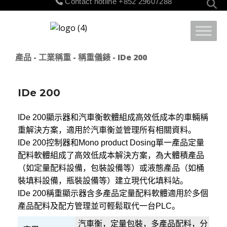
Contact hotline
+852 29607288
for:
產品
-
工業稱重
-
稱重儀錶
- IDe 200
IDe 200
IDe 200
顯示器和汽車衡軟體組成高效低成本的車輛稱
重解決方案，適用於汽車衡並管理所有相關資料。
IDe 200
控制器和
Mono product Dosing
單一產品定量
配料軟體組成了高效低成本解決方案，為大體積產品
（如定量配料設備，包裝設備等）或液態產品（如桶
裝填料設備，瓶裝設備等）建立現代化填料站。
IDe 200
稱重顯示器含多產品定量配料軟體適用於多個
產品配料及配方管理並可輕鬆取代一台
PLC
。
汽車衡，定量包裝，多產品配料，分